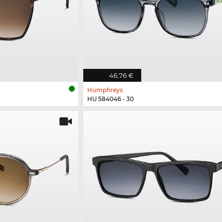
46,76 €
Humphreys
HU 584046 - 30