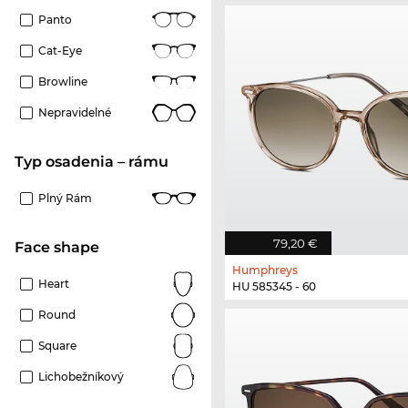
Panto
Cat-Eye
Browline
Nepravidelné
Typ osadenia – rámu
Plný Rám
79,20 €
Face shape
Humphreys
Heart
HU 585345 - 60
Round
Square
Lichobežníkový