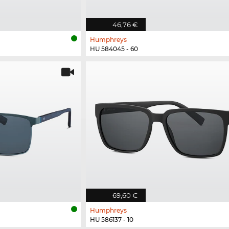
46,76 €
Humphreys
HU 584045 - 60
69,60 €
Humphreys
HU 586137 - 10