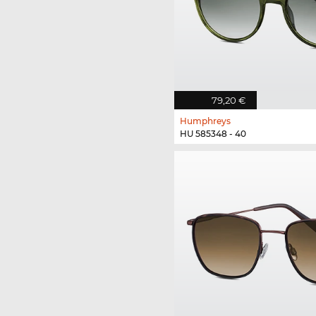
79,20 €
Humphreys
HU 585348 - 40