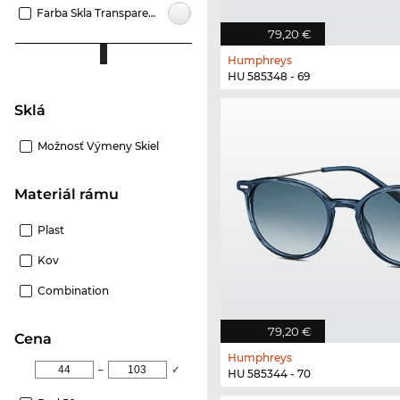
Farba Skla Transparentné
79,20 €
Humphreys
HU 585348 - 69
Sklá
Možnosť Výmeny Skiel
Materiál rámu
Plast
Kov
Combination
79,20 €
Cena
Humphreys
–
✓
HU 585344 - 70