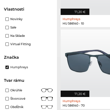
Vlastnosti
71,20 €
Novinky
Humphreys
HU 586140 - 10
Sale
Na Sklade
Virtual Fitting
Značka
Humphreys
Tvar rámu
Okrúhle
71,20 €
Štvorcové
Humphreys
HU 586140 - 70
Obdĺžnik