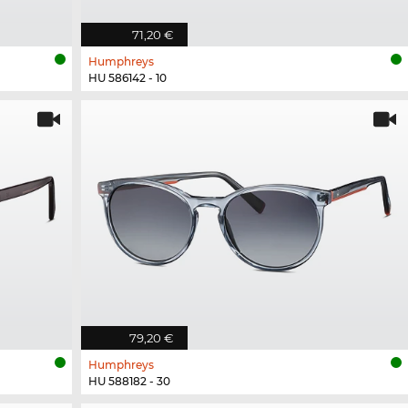
71,20 €
Humphreys
HU 586142 - 10
79,20 €
Humphreys
HU 588182 - 30