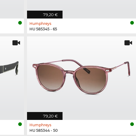
79,20 €
Humphreys
HU 585345 - 65
79,20 €
Humphreys
HU 585344 - 50