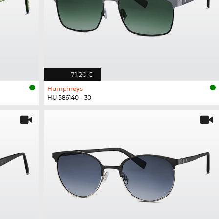
71,20 €
Humphreys
HU 586140 - 30