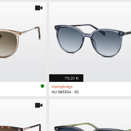
79,20 €
Humphreys
HU 585304 - 30