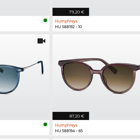
79,20 €
Humphreys
HU 588192 - 10
87,20 €
Humphreys
HU 588194 - 65