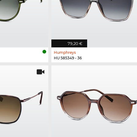
79,20 €
Humphreys
HU 585349 - 36