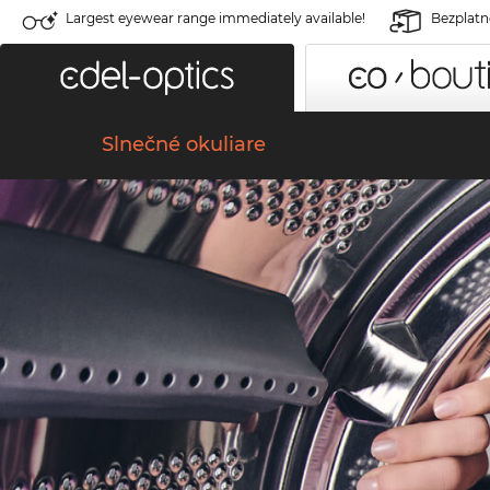
Largest eyewear range immediately available!
Bezplatné
Slnečné okuliare