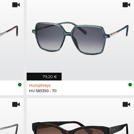
79,20 €
Humphreys
HU 585350 - 70