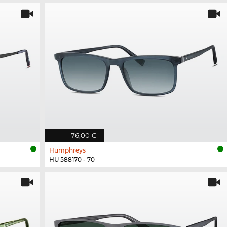
76,00 €
Humphreys
HU 588170 - 70