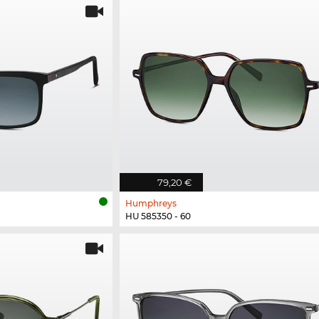
79,20 €
Humphreys
HU 585350 - 60