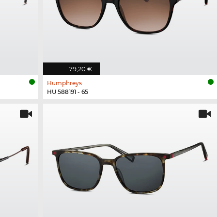
79,20 €
Humphreys
HU 588191 - 65