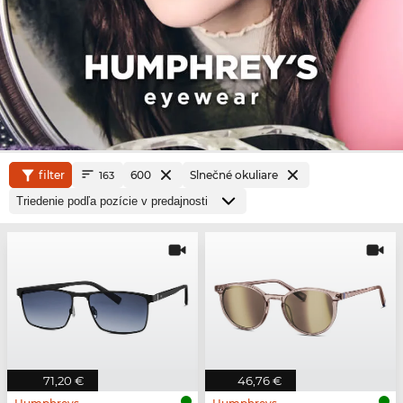
filter
600
Slnečné okuliare
163
71,20 €
46,76 €