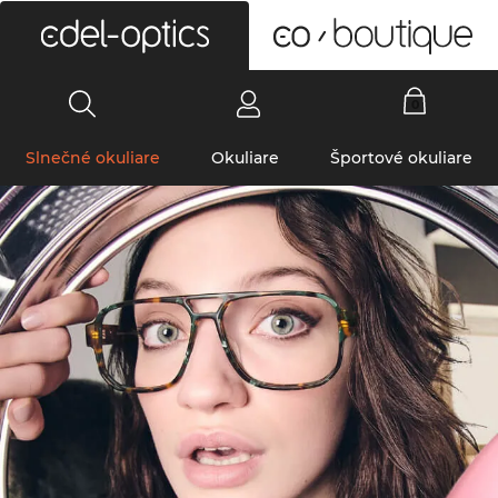
0
Slnečné okuliare
Okuliare
Športové okuliare