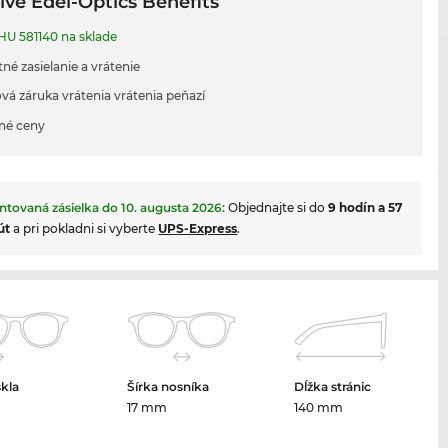
ive Edel-Optics Benefits
HU 581140 na sklade
né zasielanie a vrátenie
vá záruka vrátenia vrátenia peňazí
né ceny
ntovaná zásielka do
10. augusta 2026
:
Objednajte si do
9 hodín a 57
út
a pri pokladni si vyberte
UPS-Express
.
skla
Šírka nosníka
Dĺžka stránic
m
17 mm
140 mm