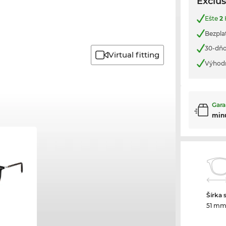
Exclus
Ešte
2
Bezplat
30-dňo
Virtual fitting
Výhod
Gara
min
Šírka 
51 m