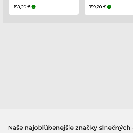
159,20 €
159,20 €
Naše najobľúbenejšie značky slnečných 