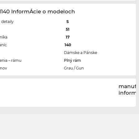
1140 InformÁcie o modeloch
a detaily
S
a
51
níka
17
aníc
140
Dámske a Pánske
enia – rámu
Plný rám
ámov
Grau / Gun
manufa
inform