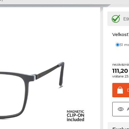
Eš
Veľkosť
51 
nezáväzná
111,20
vrátane 2