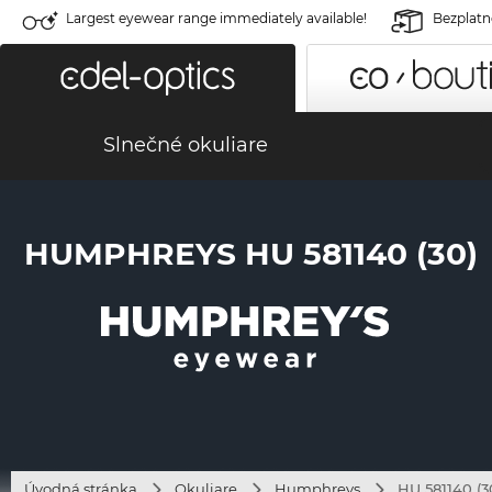
Largest eyewear range immediately available!
Bezplatné
Slnečné okuliare
HUMPHREYS HU 581140 (30)
Úvodná stránka
Okuliare
Humphreys
HU 581140 (3