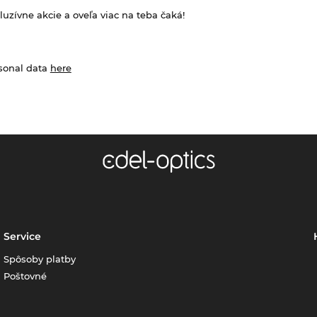
zívne akcie a oveľa viac na teba čaká!
rsonal data
here
Service
Spôsoby platby
Poštovné