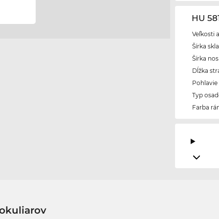
HU 58
Veľkosti 
Šírka skl
Šírka nos
Dĺžka str
Pohlavie
Typ osad
Farba r
okuliarov