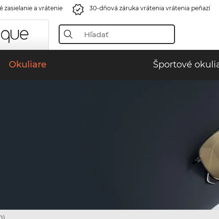
 zasielanie a vrátenie
30-dňová záruka vrátenia vrátenia peňazí
Okuliare
Športové okuli
0)