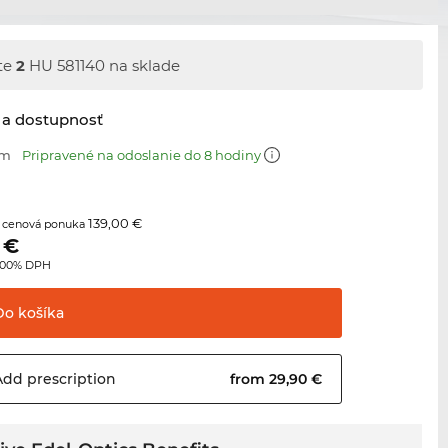
te
2
HU 581140 na sklade
 a dostupnosť
mm
Pripravené na odoslanie do 8 hodiny
139,00 €
 cenová ponuka
€
3.00% DPH
Do
košíka
Add
prescription
from 29,90 €