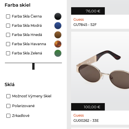
Farba skiel
76,00 €
Farba Skla Čierna
Guess
GU7845 - 52F
Farba Skla Modrá
Farba Skla Hnedá
Farba Skla Havanna
Farba Skla Zelená
Sklá
Možnosť Výmeny Skiel
Polarizované
100,00 €
Guess
Zrkadlové
GU00262 - 33E