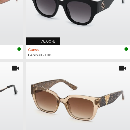
76,00 €
Guess
GU7680 - 01B