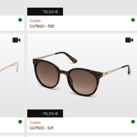
76,00 €
Guess
GU7820 - 59Z
76,00 €
Guess
GU7503 - 52F