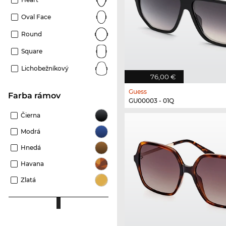
Oval Face
Round
Square
Lichobežníkový
76,00 €
Guess
Farba rámov
GU00003 - 01Q
Čierna
Modrá
Hnedá
Havana
Zlatá