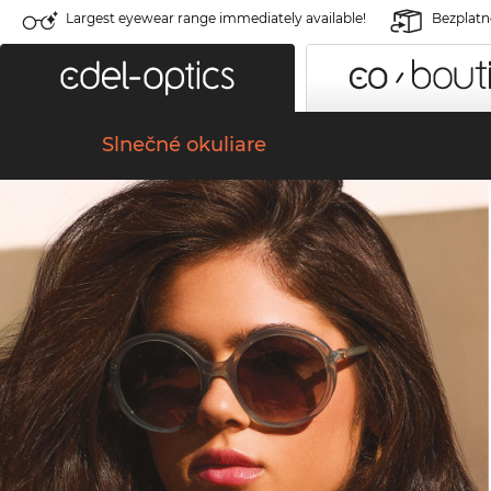
Largest eyewear range immediately available!
Bezplatné
Slnečné okuliare