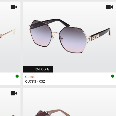
104,00 €
Guess
GU7913 - 05Z