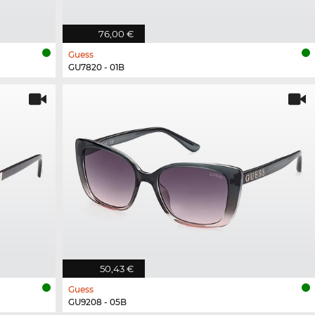
76,00 €
Guess
GU7820 - 01B
50,43 €
Guess
GU9208 - 05B