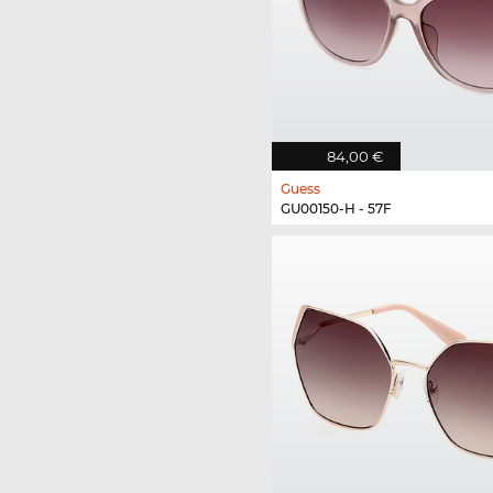
84,00 €
Guess
GU00150-H - 57F