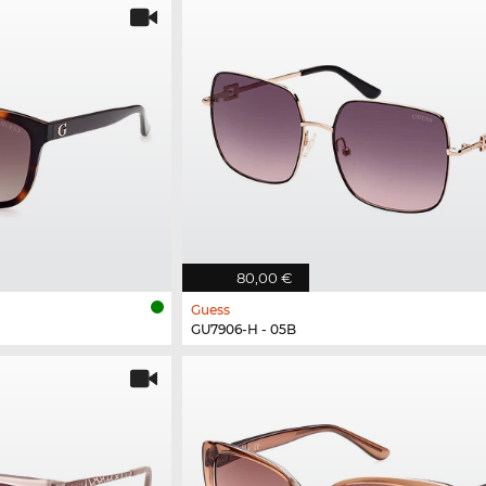
80,00 €
Guess
GU7906-H - 05B