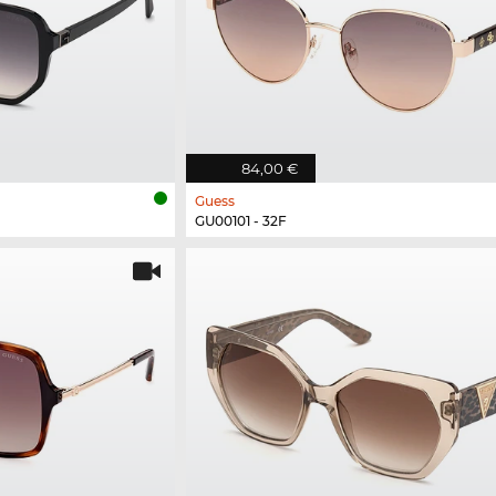
84,00 €
Guess
GU00101 - 32F