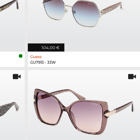
104,00 €
Guess
GU7913 - 33W