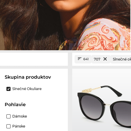
707
Slnečné ok
641
Skupina produktov
Slnečné Okuliare
Pohlavie
Dámske
Pánske