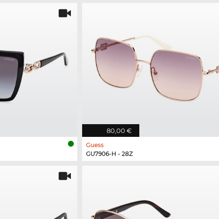
80,00 €
Guess
GU7906-H - 28Z