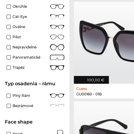
Okrúhle
Cat-Eye
Oválne
Pilot
Nepravidelné
Panoramatické
Trapéz
100,00 €
Typ osadenia – rámu
Guess
GU00160 - 01B
Plný Rám
Bezrámové
Face shape
Heart