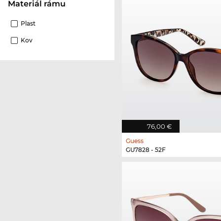
Materiál rámu
Plast
Kov
76,00 €
Guess
GU7828 - 52F