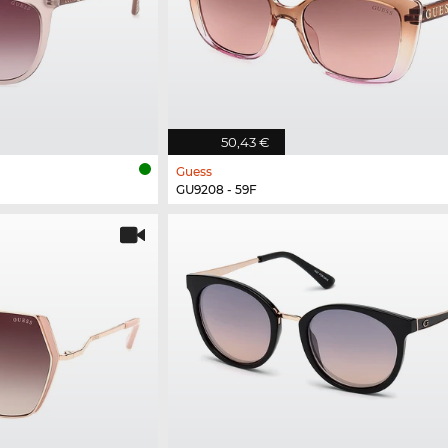
50,43 €
Guess
GU9208 - 59F