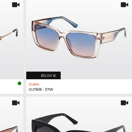
80,00 €
Guess
GU7818 - 57W