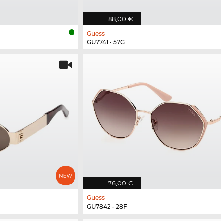
88,00 €
Guess
GU7741 - 57G
76,00 €
Guess
GU7842 - 28F