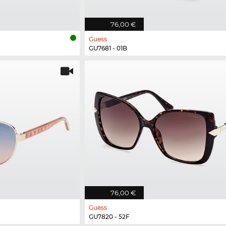
76,00 €
Guess
GU7681 - 01B
76,00 €
Guess
GU7820 - 52F