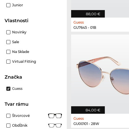
Junior
88,00 €
Vlastnosti
Guess
GU7645 - 01B
Novinky
Sale
Na Sklade
Virtual Fitting
Značka
Guess
Tvar rámu
84,00 €
Štvorcové
Guess
GU00101 - 28W
Obdĺžnik