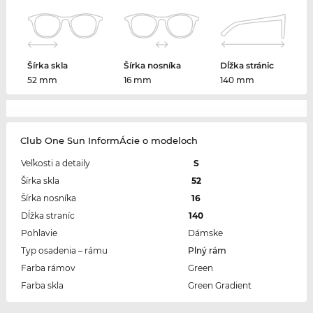
Šírka skla
Šírka nosníka
Dĺžka stránic
52 mm
16 mm
140 mm
Club One Sun InformÁcie o modeloch
Veľkosti a detaily
S
Šírka skla
52
Šírka nosníka
16
Dĺžka straníc
140
Pohlavie
Dámske
Typ osadenia – rámu
Plný rám
Farba rámov
Green
Farba skla
Green Gradient