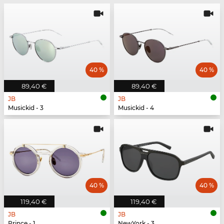
40 %
40 %
89,40 €
89,40 €
JB
JB
Musickid - 3
Musickid - 4
40 %
40 %
119,40 €
119,40 €
JB
JB
Prince - 1
NewYork - 3