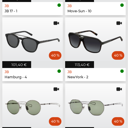
JB
JB
JB 17 - 1
Move-Sun - 10
40 %
40 %
101,40 €
113,40 €
JB
JB
Hamburg - 4
NewYork - 2
40 %
40 %