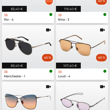
40 %
83,40 €
119,40 €
JB
JB
Rio - 4
Nina - 3
40 %
40 %
83,40 €
107,40 €
JB
JB
Manchester - 1
Loud - 4