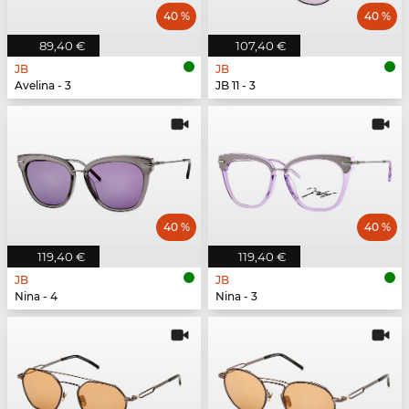
40 %
40 %
89,40 €
107,40 €
JB
JB
Avelina - 3
JB 11 - 3
40 %
40 %
119,40 €
119,40 €
JB
JB
Nina - 4
Nina - 3