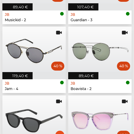
89,40 €
107,40 €
JB
JB
Musickid - 2
Guardian - 3
40 %
40 %
119,40 €
89,40 €
JB
JB
Jam - 4
Boavista - 2