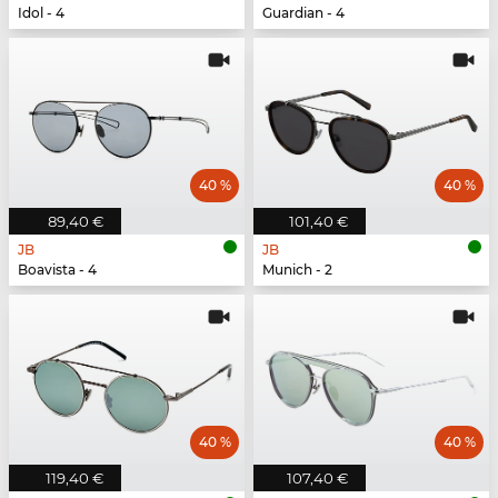
Idol - 4
Guardian - 4
40 %
40 %
89,40 €
101,40 €
JB
JB
Boavista - 4
Munich - 2
40 %
40 %
119,40 €
107,40 €