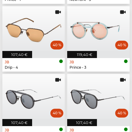
40 %
40 %
107,40 €
119,40 €
JB
JB
Drip - 4
Prince - 3
40 %
40 %
107,40 €
107,40 €
JB
JB