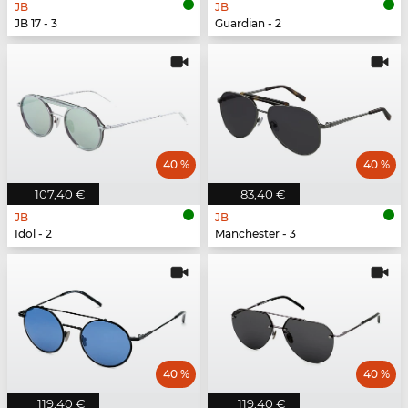
JB
JB
JB 17 - 3
Guardian - 2
40 %
40 %
107,40 €
83,40 €
JB
JB
Idol - 2
Manchester - 3
40 %
40 %
119,40 €
119,40 €