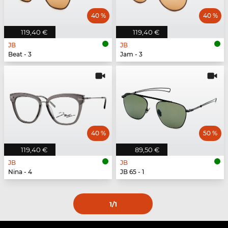
40 %
40 %
119,40 €
119,40 €
JB
JB
Beat - 3
Jam - 3
40 %
50 %
119,40 €
89,50 €
JB
JB
Nina - 4
JB 65 - 1
1
/1