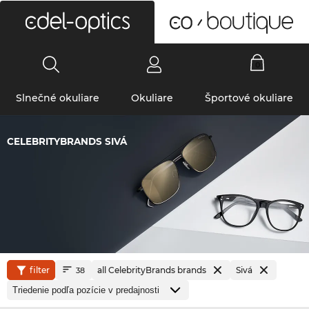
0
Slnečné okuliare
Okuliare
Športové okuliare
CELEBRITYBRANDS SIVÁ
filter
all CelebrityBrands brands
Sivá
38