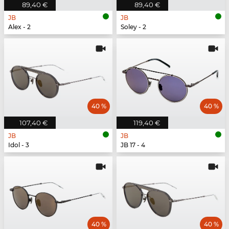
89,40 €
89,40 €
JB
JB
Alex - 2
Soley - 2
40 %
40 %
107,40 €
119,40 €
JB
JB
Idol - 3
JB 17 - 4
40 %
40 %