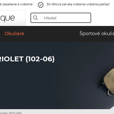
 zasielanie a vrátenie
30-dňová záruka vrátenia vrátenia peňazí
Okuliare
Športové okuli
OLET (102-06)
iolet (102-06)