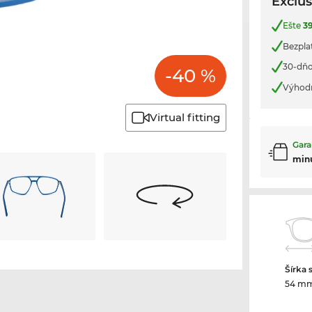
Exclus
Ešte
3
Bezplat
30-dňo
-40 %
Výhod
Virtual fitting
Gara
min
Šírka 
54 m