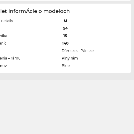
olet InformÁcie o modeloch
a detaily
M
a
54
níka
15
aníc
140
Dámske a Pánske
enia – rámu
Plný rám
ámov
Blue