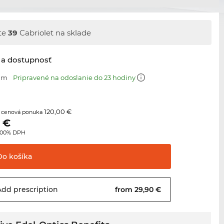
te
39
Cabriolet na sklade
 a dostupnosť
 mm
Pripravené na odoslanie do 23 hodiny
120,00 €
 cenová ponuka
€
3.00% DPH
Do
košíka
Add
prescription
from 29,90 €