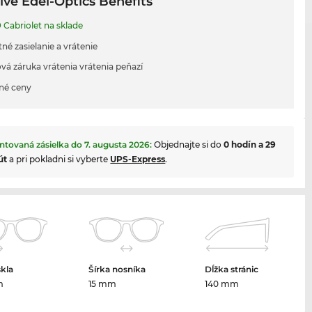
ive Edel-Optics Benefits
9
Cabriolet na sklade
né zasielanie a vrátenie
vá záruka vrátenia vrátenia peňazí
né ceny
ntovaná zásielka do
7. augusta 2026
:
Objednajte si do
0 hodín a 29
út
a pri pokladni si vyberte
UPS-Express
.
skla
Šírka nosníka
Dĺžka stránic
m
15 mm
140 mm