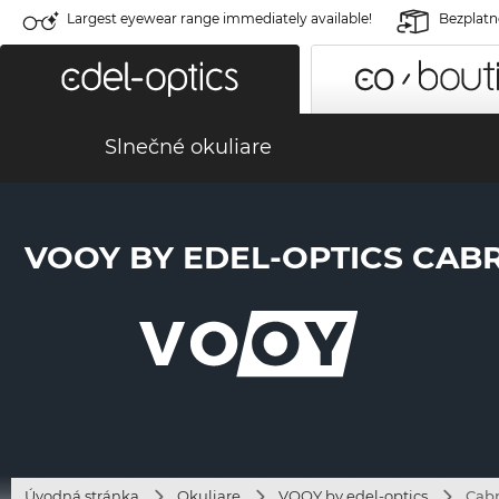
Largest eyewear range immediately available!
Bezplatné
Slnečné okuliare
VOOY BY EDEL-OPTICS CABRI
Úvodná stránka
Okuliare
VOOY by edel-optics
Cabr