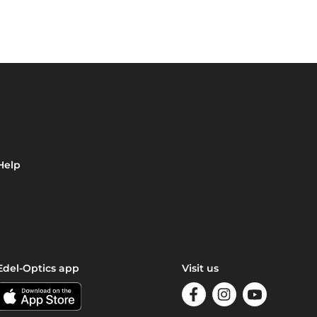
Help
Edel-Optics app
Visit us