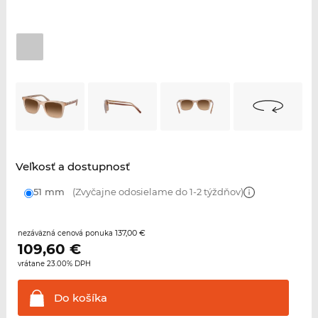
Veľkosť a dostupnosť
51 mm
(Zvyčajne odosielame do 1-2 týždňov)
137,00 €
nezáväzná cenová ponuka
109,60
€
vrátane 23.00% DPH
Do
košíka