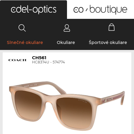
0
Slnečné okuliare
Okuliare
Športové okuliare
CH561
HC8374U - 574774