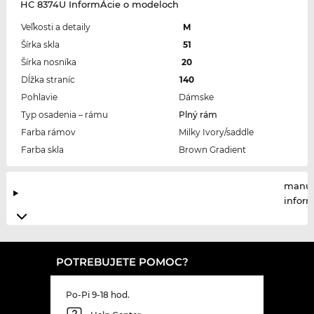
HC 8374U InformÁcie o modeloch
Veľkosti a detaily
M
Šírka skla
51
Šírka nosníka
20
Dĺžka straníc
140
Pohlavie
Dámske
Typ osadenia – rámu
Plný rám
Farba rámov
Milky Ivory/saddle
Farba skla
Brown Gradient
manuf
infor
POTREBUJETE POMOC?
Po-Pi 9-18 hod.