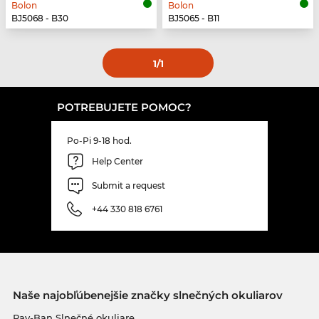
Bolon
Bolon
BJ5068 - B30
BJ5065 - B11
1
/1
POTREBUJETE POMOC?
Po-Pi 9-18 hod.
Help Center
Submit a request
+44 330 818 6761
Naše najobľúbenejšie značky slnečných okuliarov
Ray-Ban Slnečné okuliare