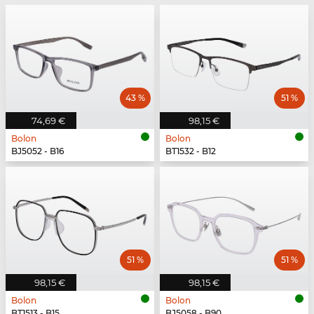
43 %
51 %
74,69 €
98,15 €
Bolon
Bolon
BJ5052 - B16
BT1532 - B12
51 %
51 %
98,15 €
98,15 €
Bolon
Bolon
BT1513 - B15
BJ5058 - B90