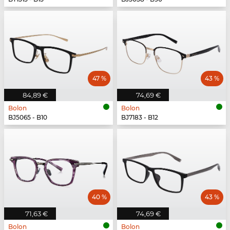
47 %
43 %
84,89 €
74,69 €
Bolon
Bolon
BJ5065 - B10
BJ7183 - B12
40 %
43 %
71,63 €
74,69 €
Bolon
Bolon