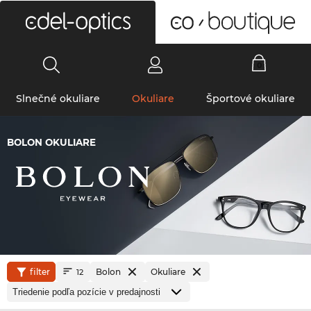
0
Slnečné okuliare
Okuliare
Športové okuliare
BOLON OKULIARE
filter
Bolon
Okuliare
12