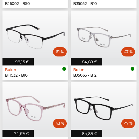
BJ6002 - B50
BJ5052 - B10
51 %
47 %
98,15 €
84,89 €
Bolon
Bolon
BT1532 - B10
BJ5065 - B12
43 %
47 %
74,69 €
84,89 €