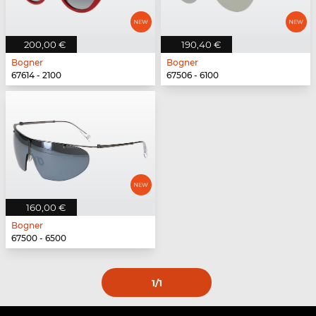
200,00 €
190,40 €
Bogner
Bogner
67614 - 2100
67506 - 6100
160,00 €
Bogner
67500 - 6500
1
/1