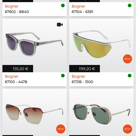
Bogner
Bogner
67602 - 8840
67104 - 6381
155,20 €
199,20 €
Bogner
Bogner
67105 - 4478
67318 - 1500