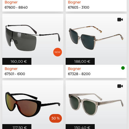
Bogner
Bogner
67600 - 8840
67605 - 3100
160,00 €
188,00 €
Bogner
Bogner
67501 - 6100
67328 - 8200
50 %
117,50 €
150,40 €