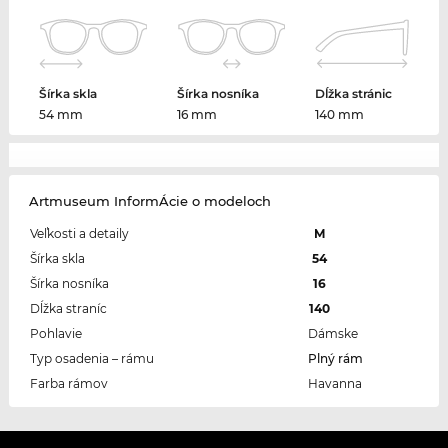
Šírka skla
Šírka nosníka
Dĺžka stránic
54 mm
16 mm
140 mm
Artmuseum InformÁcie o modeloch
Veľkosti a detaily
M
Šírka skla
54
Šírka nosníka
16
Dĺžka straníc
140
Pohlavie
Dámske
Typ osadenia – rámu
Plný rám
Farba rámov
Havanna