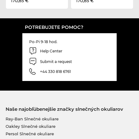
170,85 €
170,85 €
POTREBUJETE POMOC?
Po-Pi 9-18 hod.
Help Center
Submit a request
+44 330 818 6761
Naše najobľúbenejšie značky slnečných okuliarov
Ray-Ban Slnečné okuliare
Oakley Slnečné okuliare
Persol Slnečné okuliare