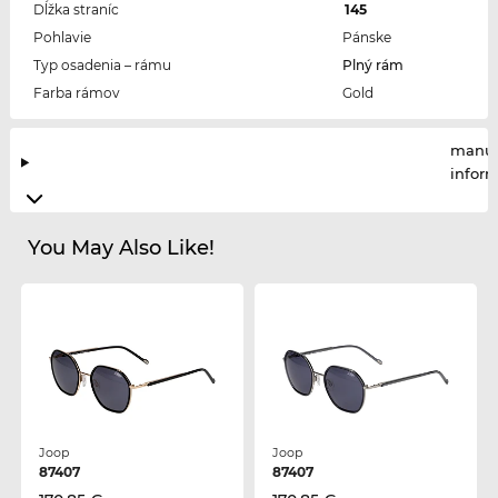
Dĺžka straníc
145
Pohlavie
Pánske
Typ osadenia – rámu
Plný rám
Farba rámov
Gold
manuf
infor
You May Also Like!
Joop
Joop
87407
87407