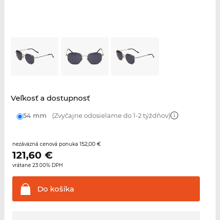
Veľkosť a dostupnosť
54 mm
(Zvyčajne odosielame do 1-2 týždňov)
152,00 €
nezáväzná cenová ponuka
121,60
€
vrátane 23.00% DPH
Do
košíka