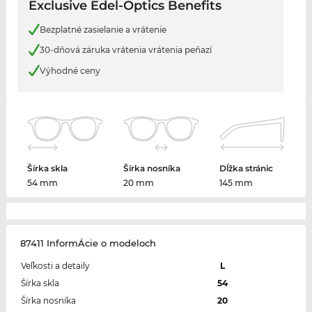
Exclusive Edel-Optics Benefits
Bezplatné zasielanie a vrátenie
30-dňová záruka vrátenia vrátenia peňazí
Výhodné ceny
Šírka skla
Šírka nosníka
Dĺžka stránic
54 mm
20 mm
145 mm
87411 InformÁcie o modeloch
Veľkosti a detaily
L
Šírka skla
54
Šírka nosníka
20