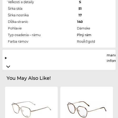
Veľkosti a detaily
S
Šírka skla
51
Šírka nosníka
17
Dĺžka straníc
140
Pohlavie
Dámske
Typ osadenia – rámu
Plný rám
Farba rámov
RosÃ©gold
manuf
infor
You May Also Like!