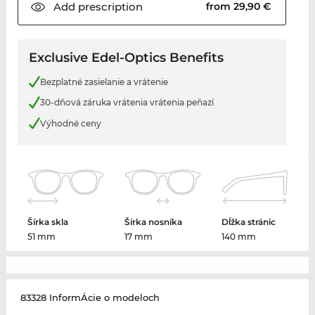
Add
prescription
from 29,90 €
Exclusive Edel-Optics Benefits
Bezplatné zasielanie a vrátenie
30-dňová záruka vrátenia vrátenia peňazí
Výhodné ceny
Šírka skla
Šírka nosníka
Dĺžka stránic
51 mm
17 mm
140 mm
83328 InformÁcie o modeloch