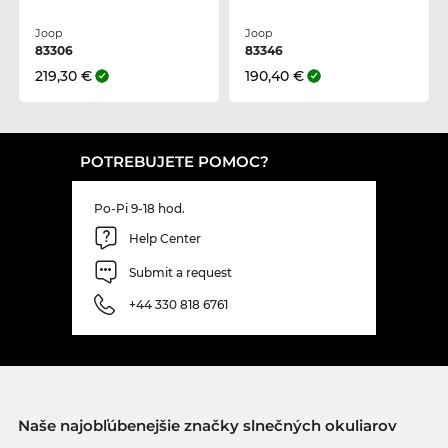
Joop
Joop
83306
83346
219,30 €
190,40 €
POTREBUJETE POMOC?
Po-Pi 9-18 hod.
Help Center
Submit a request
+44 330 818 6761
Naše najobľúbenejšie značky slnečných okuliarov