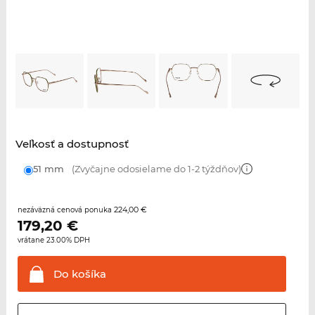
Veľkosť a dostupnosť
51 mm
(Zvyčajne odosielame do 1-2 týždňov)
224,00 €
nezáväzná cenová ponuka
179,20
€
vrátane 23.00% DPH
Do
košíka