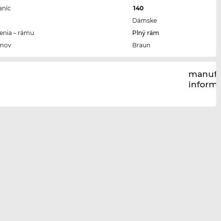
aníc
140
Dámske
enia – rámu
Plný rám
ámov
Braun
manufa
inform