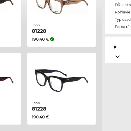
Dĺžka str
Pohlavie
Typ osad
Joop
Farba r
81228
190,40 €
Joop
81228
190,40 €