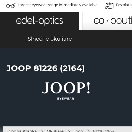
Largest eyewear range immediately available!
Bezplatné
Slnečné okuliare
JOOP 81226 (2164)
Úvodná stránka
Okuliare
Joop
81226 (2164)