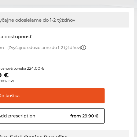
yčajne odosielame
do 1-2 týždňov
 a dostupnosť
mm
(Zvyčajne odosielame do 1-2 týždňov)
224,00 €
 cenová ponuka
0
€
3.00% DPH
Do
košíka
Add
prescription
from 29,90 €