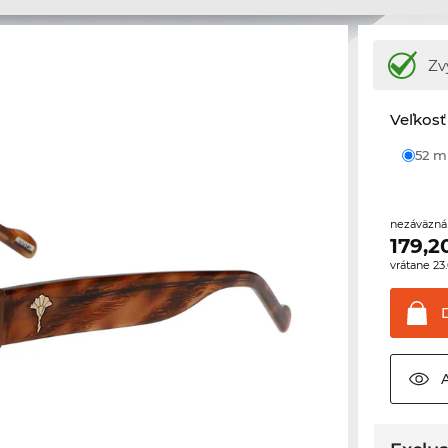
Zv
Veľkosť
52 
nezáväzná
179,2
vrátane 2