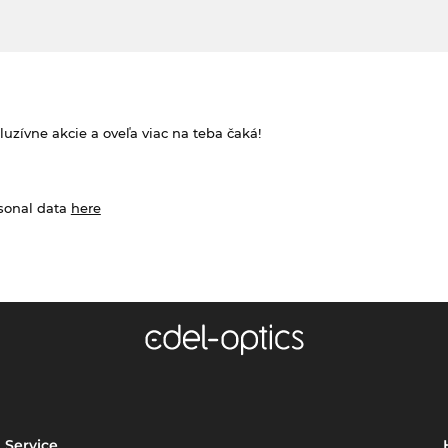
zívne akcie a oveľa viac na teba čaká!
rsonal data
here
Service