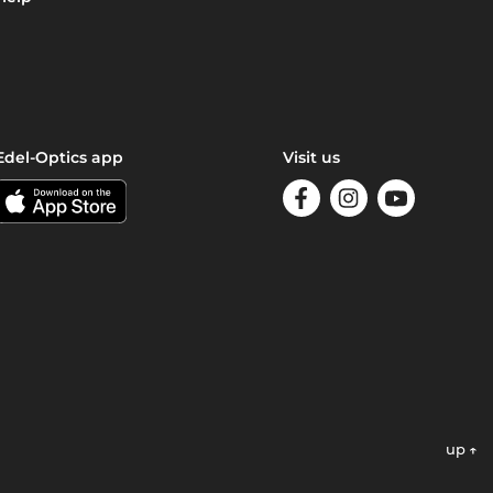
Edel-Optics app
Visit us
up