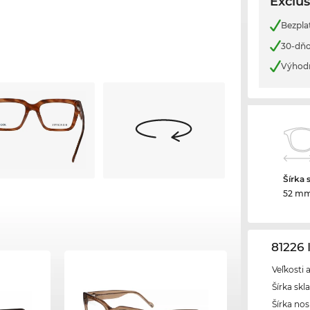
Exclus
Bezplat
30-dňo
Výhod
Šírka 
52 m
81226
Veľkosti 
Šírka skl
Šírka nos