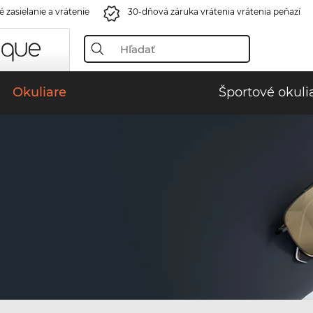
 zasielanie a vrátenie
30-dňová záruka vrátenia vrátenia peňazí
Okuliare
Športové okuli