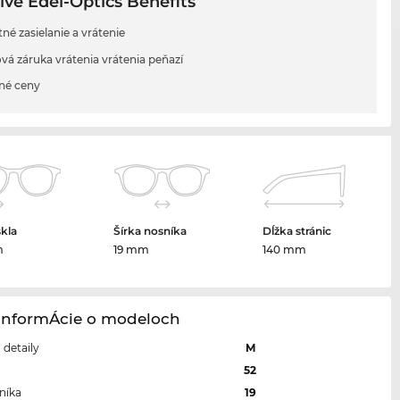
ive Edel-Optics Benefits
né zasielanie a vrátenie
vá záruka vrátenia vrátenia peňazí
né ceny
skla
Šírka nosníka
Dĺžka stránic
m
19 mm
140 mm
 InformÁcie o modeloch
a detaily
M
a
52
níka
19