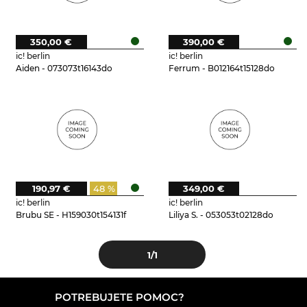
350,00 €
390,00 €
ic! berlin
ic! berlin
Aiden - 073073t16143do
Ferrum - B012164t15128do
190,97 €
48 %
349,00 €
ic! berlin
ic! berlin
Brubu SE - H159030t154131f
Liliya S. - 053053t02128do
1
/1
POTREBUJETE POMOC?