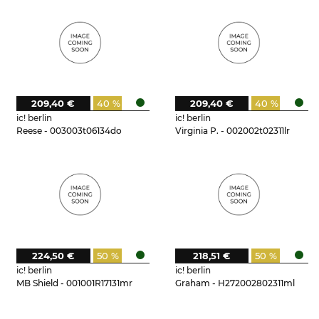
209,40 €
40 %
209,40 €
40 %
ic! berlin
ic! berlin
Reese - 003003t06134do
Virginia P. - 002002t02311lr
224,50 €
50 %
218,51 €
50 %
ic! berlin
ic! berlin
MB Shield - 001001R17131mr
Graham - H272002802311ml