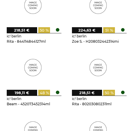
218,51 €
50 %
224,63 €
51 %
ic! berlin
ic! berlin
Rita - 844114844127ml
Zoe S. - H208032442314mi
198,11 €
48 %
218,51 €
50 %
ic! berlin
ic! berlin
Beam - 452073452314ml
Rita - 802030802311ml