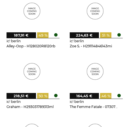
187,91 €
49 %
224,63 €
51 %
ic! berlin
ic! berlin
Alley-Oop - H128020R8120rb
Zoe S. - H291114846143mi
218,51 €
50 %
164,45 €
46 %
ic! berlin
ic! berlin
Graham - H293031789313ml
The Femme Fatale - 073073t15125do