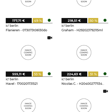
177,71 €
49 %
218,51 €
50 %
ic! berlin
ic! berlin
Flanieren - 073073t06130do
Graham - H292023792115ml
555,11 €
53 %
224,63 €
51 %
ic! berlin
ic! berlin
Havel - 1700201731521
Nicolas C. - H204002771134mi