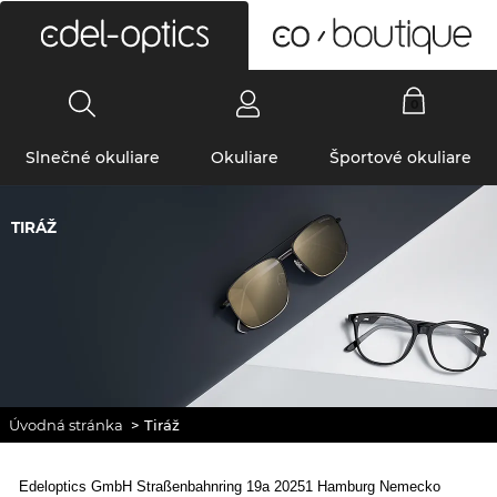
0
Slnečné okuliare
Okuliare
Športové okuliare
TIRÁŽ
Úvodná stránka
>
Tiráž
Edeloptics GmbH Straßenbahnring 19a 20251 Hamburg Nemecko