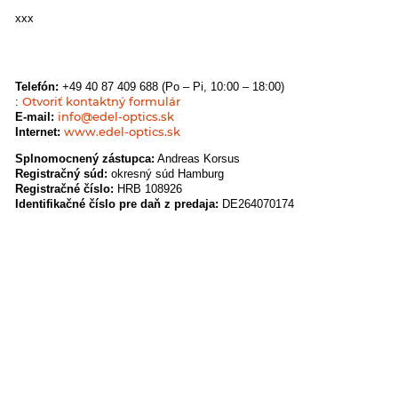
xxx
Telefón:
+49 40 87 409 688 (Po – Pi, 10:00 – 18:00)
Otvoriť kontaktný formulár
:
info@edel-optics.sk
E-mail:
www.edel-optics.sk
Internet:
Splnomocnený zástupca:
Andreas Korsus
Registračný súd:
okresný súd Hamburg
Registračné číslo:
HRB 108926
Identifikačné číslo pre daň z predaja:
DE264070174