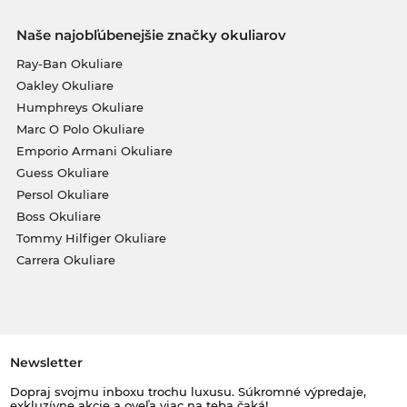
Naše najobľúbenejšie značky okuliarov
Ray-Ban Okuliare
Oakley Okuliare
Humphreys Okuliare
Marc O Polo Okuliare
Emporio Armani Okuliare
Guess Okuliare
Persol Okuliare
Boss Okuliare
Tommy Hilfiger Okuliare
Carrera Okuliare
Newsletter
Dopraj svojmu inboxu trochu luxusu. Súkromné výpredaje,
exkluzívne akcie a oveľa viac na teba čaká!