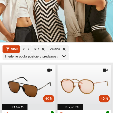
filter
693
Zelená
2
40 %
40 %
119,40 €
107,40 €