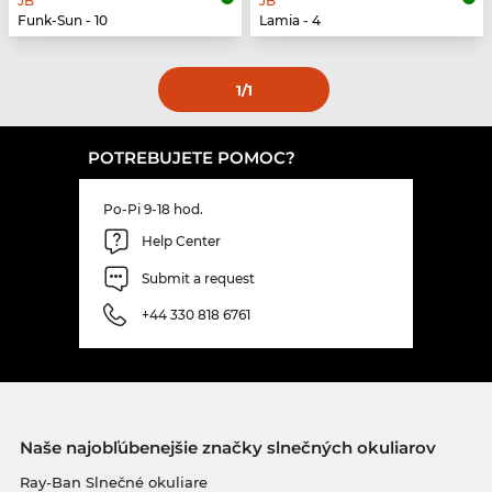
JB
JB
Funk-Sun - 10
Lamia - 4
1
/1
POTREBUJETE POMOC?
Po-Pi 9-18 hod.
Help Center
Submit a request
+44 330 818 6761
Naše najobľúbenejšie značky slnečných okuliarov
Ray-Ban Slnečné okuliare