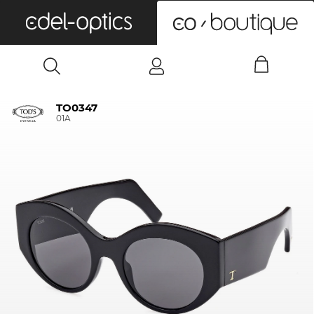
0
TO0347
01A