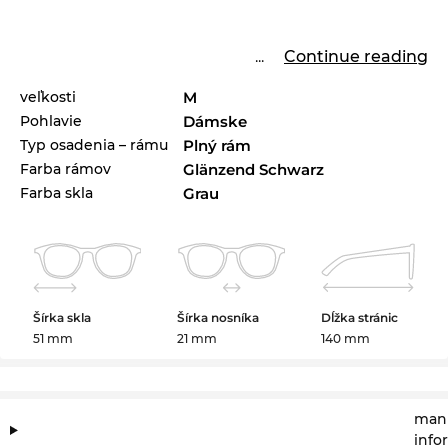
...
Continue reading
veľkosti
M
Pohlavie
Dámske
Typ osadenia – rámu
Plný rám
Farba rámov
Glänzend Schwarz
Farba skla
Grau
Šírka skla
Šírka nosníka
Dĺžka stránic
51 mm
21 mm
140 mm
manu
info