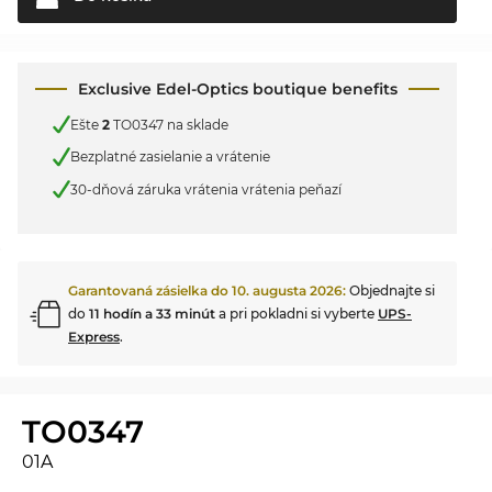
Exclusive Edel-Optics boutique benefits
Ešte
2
TO0347 na sklade
Bezplatné zasielanie a vrátenie
30-dňová záruka vrátenia vrátenia peňazí
Garantovaná zásielka do
10. augusta 2026
:
Objednajte si
do
11 hodín a 33 minút
a pri pokladni si vyberte
UPS-
Express
.
TO0347
01A