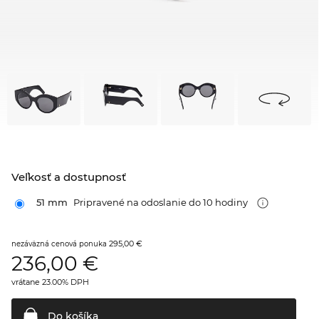
Veľkosť a dostupnosť
51 mm
Pripravené na odoslanie do 10 hodiny
295,00 €
nezáväzná cenová ponuka
236,00
€
vrátane 23.00% DPH
Do
košíka