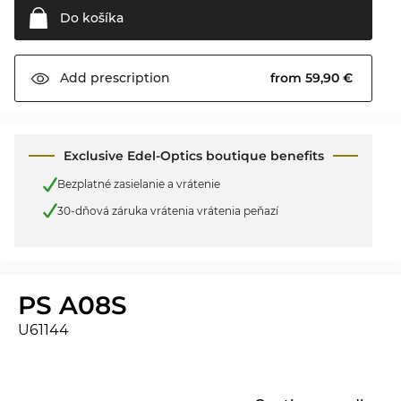
Do
košíka
from 59,90 €
Add
prescription
Exclusive Edel-Optics boutique benefits
Bezplatné zasielanie a vrátenie
30-dňová záruka vrátenia vrátenia peňazí
PS A08S
U61144