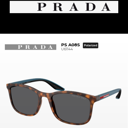
PS A08S
Polarized
U61144