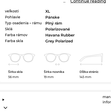
...
Continue reading
veľkosti
XL
Pohlavie
Pánske
Typ osadenia – rámu
Plný rám
Sklá
Polarizované
Farba rámov
Havana Rubber
Farba skla
Grey Polarized
Šírka skla
Šírka nosníka
Dĺžka stránic
56 mm
19 mm
145 mm
manu
info