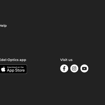
Help
Edel-Optics app
Visit us