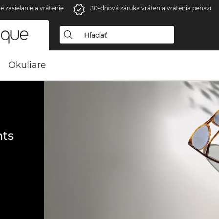
é zasielanie a vrátenie
30-dňová záruka vrátenia vrátenia peňazí
Okuliare
ts