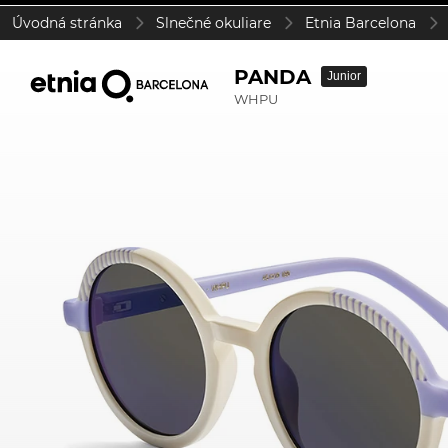
Úvodná stránka
Slnečné okuliare
Etnia Barcelona
PANDA
Junior
WHPU