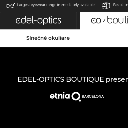
Largest eyewear range immediately available!
Bezplatn
Slnečné okuliare
EDEL-OPTICS BOUTIQUE presen