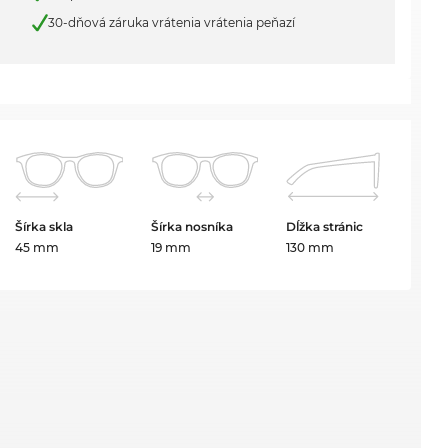
30-dňová záruka vrátenia vrátenia peňazí
Šírka skla
Šírka nosníka
Dĺžka stránic
45 mm
19 mm
130 mm