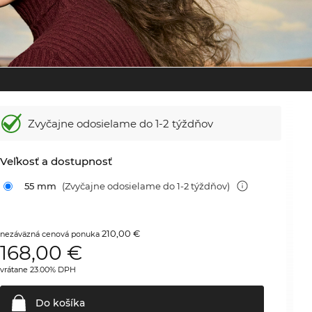
Zvyčajne odosielame
do 1-2 týždňov
Veľkosť a dostupnosť
55 mm
(Zvyčajne odosielame do 1-2 týždňov)
210,00 €
nezáväzná cenová ponuka
168,00
€
vrátane 23.00% DPH
Do
košíka