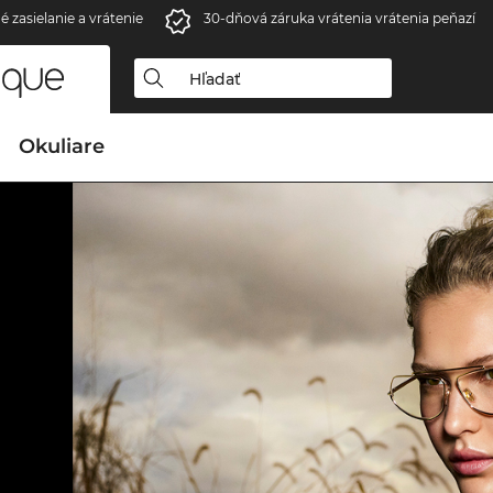
é zasielanie a vrátenie
30-dňová záruka vrátenia vrátenia peňazí
Okuliare