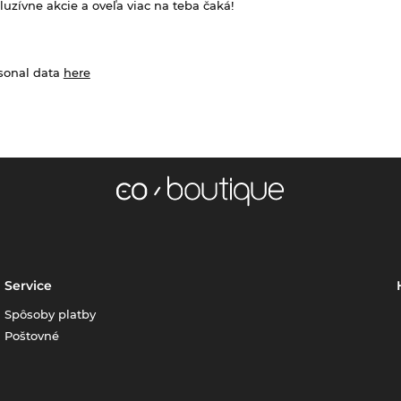
zívne akcie a oveľa viac na teba čaká!
rsonal data
here
Service
Spôsoby platby
Poštovné