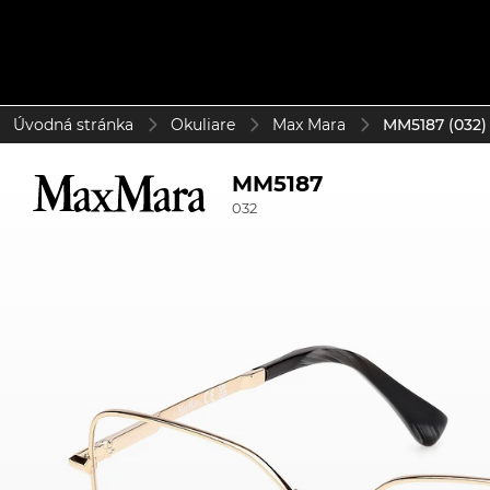
Úvodná stránka
Okuliare
Max Mara
MM5187 (032)
MM5187
032