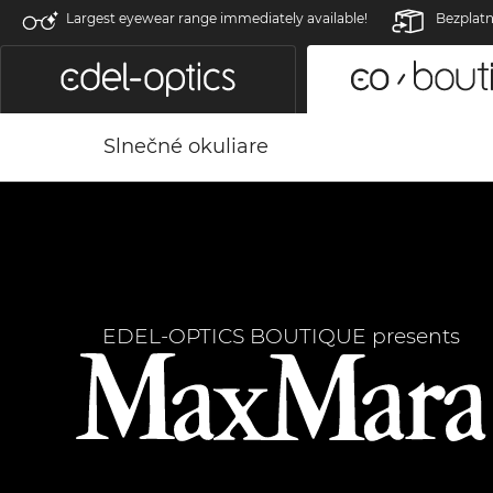
Largest eyewear range immediately available!
Bezplatn
Slnečné okuliare
EDEL-OPTICS BOUTIQUE presents