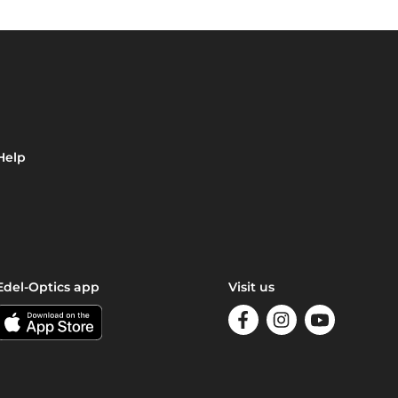
Help
Edel-Optics app
Visit us