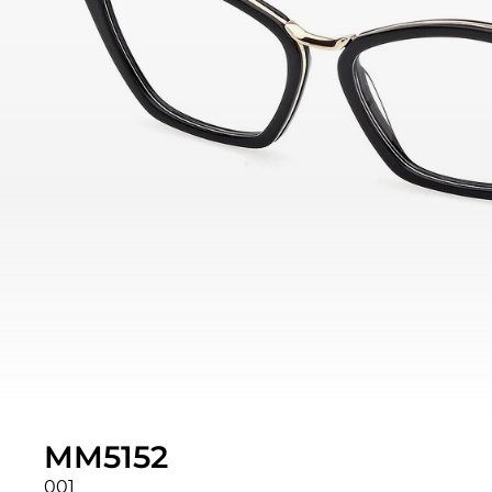
MM5152
001