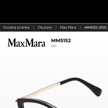
Úvodná stránka
Okuliare
Max Mara
MM5152 (001)
MM5152
001