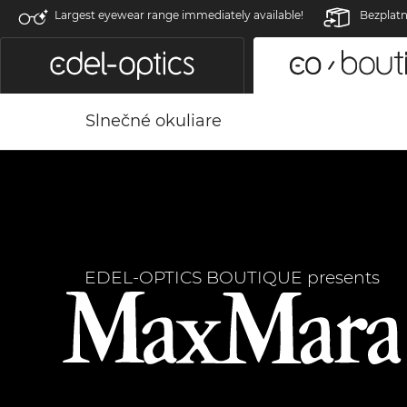
Largest eyewear range immediately available!
Bezplatn
Slnečné okuliare
EDEL-OPTICS BOUTIQUE presents