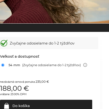
Zvyčajne odosielame
do 1-2 týždňov
Veľkosť a dostupnosť
54 mm
(Zvyčajne odosielame do 1-2 týždňov)
235,00 €
nezáväzná cenová ponuka
188,00
€
vrátane 23.00% DPH
Do
košíka