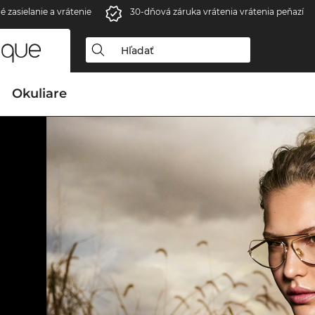
é zasielanie a vrátenie
30-dňová záruka vrátenia vrátenia peňazí
Okuliare