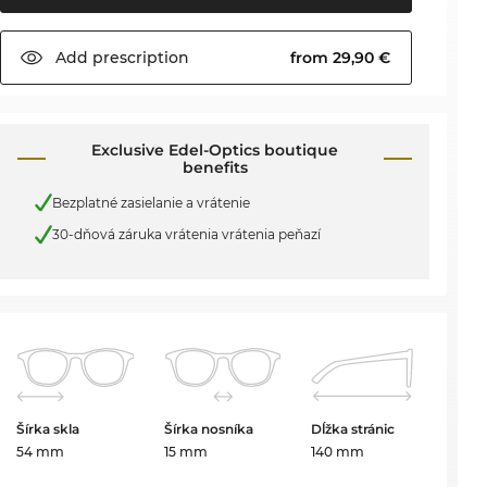
Add
prescription
from 29,90 €
Exclusive Edel-Optics boutique
benefits
Bezplatné zasielanie a vrátenie
30-dňová záruka vrátenia vrátenia peňazí
Šírka skla
Šírka nosníka
Dĺžka stránic
54 mm
15 mm
140 mm