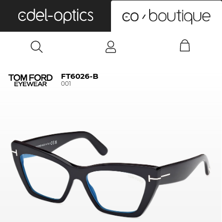
0
FT6026-B
001