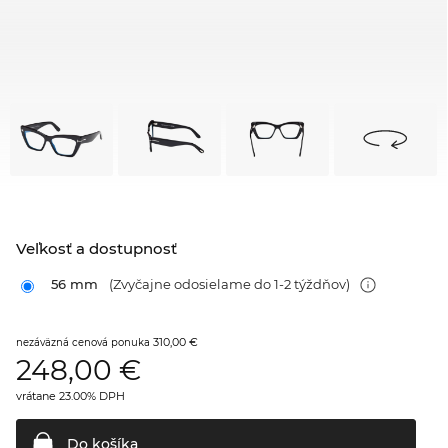
Veľkosť a dostupnosť
56 mm
(Zvyčajne odosielame do 1-2 týždňov)
310,00 €
nezáväzná cenová ponuka
248,00
€
vrátane 23.00% DPH
Do
košíka