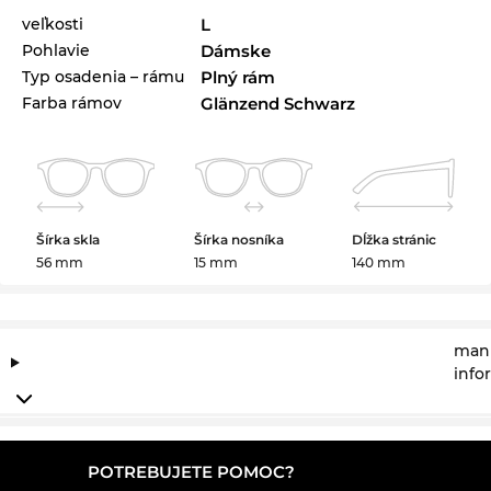
veľkosti
L
Pohlavie
Dámske
Typ osadenia – rámu
Plný rám
Farba rámov
Glänzend Schwarz
Šírka skla
Šírka nosníka
Dĺžka stránic
56 mm
15 mm
140 mm
manu
info
POTREBUJETE POMOC?