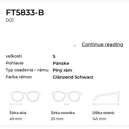
FT5833-B
001
...
Continue reading
veľkosti
S
Pohlavie
Pánske
Typ osadenia – rámu
Plný rám
Farba rámov
Glänzend Schwarz
Šírka skla
Šírka nosníka
Dĺžka stránic
49 mm
20 mm
145 mm