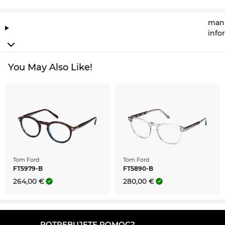
manu
info
You May Also Like!
Tom Ford
Tom Ford
FT5979-B
FT5890-B
264,00 €
280,00 €
POTREBUJETE POMOC?