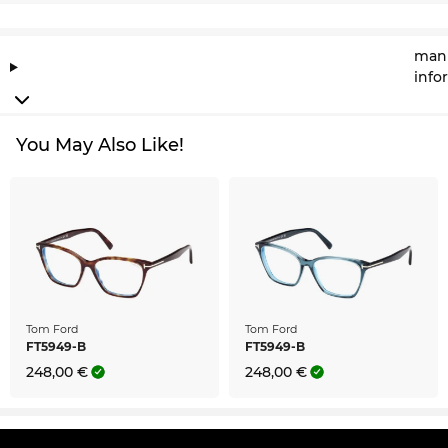
manu
info
You May Also Like!
Tom Ford
Tom Ford
FT5949-B
FT5949-B
248,00 €
248,00 €