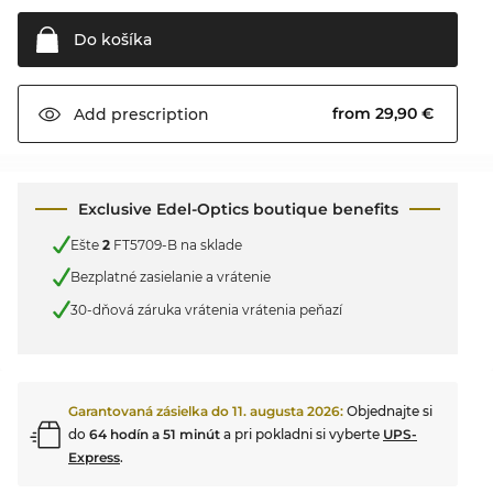
Do
košíka
from 29,90 €
Add
prescription
Exclusive Edel-Optics boutique benefits
Ešte
2
FT5709-B na sklade
Bezplatné zasielanie a vrátenie
30-dňová záruka vrátenia vrátenia peňazí
Garantovaná zásielka do
11. augusta 2026
:
Objednajte si
do
64 hodín a 51 minút
a pri pokladni si vyberte
UPS-
Express
.