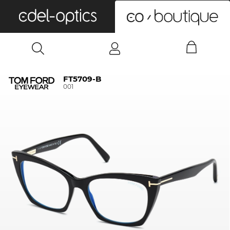
0
FT5709-B
001