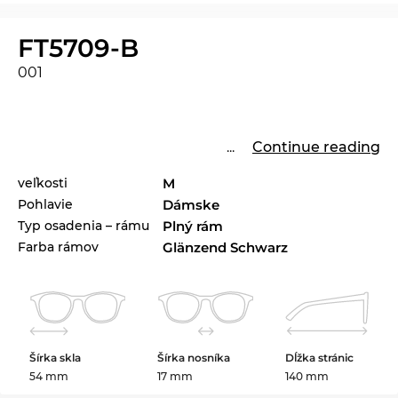
FT5709-B
001
...
Continue reading
veľkosti
M
Pohlavie
Dámske
Typ osadenia – rámu
Plný rám
Farba rámov
Glänzend Schwarz
Šírka skla
Šírka nosníka
Dĺžka stránic
54 mm
17 mm
140 mm