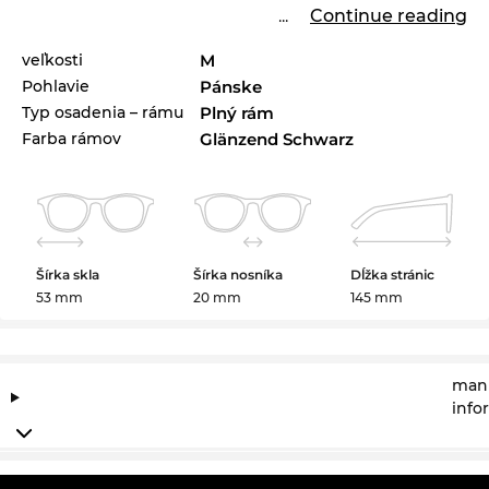
...
Continue reading
veľkosti
M
Pohlavie
Pánske
Typ osadenia – rámu
Plný rám
Farba rámov
Glänzend Schwarz
Šírka skla
Šírka nosníka
Dĺžka stránic
53 mm
20 mm
145 mm
manu
info