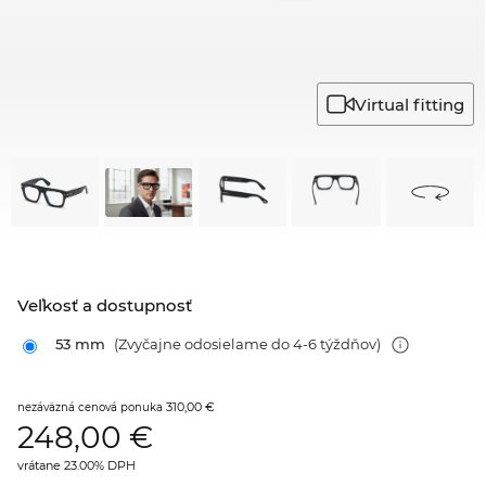
Virtual fitting
Veľkosť a dostupnosť
53 mm
(Zvyčajne odosielame do 4-6 týždňov)
310,00 €
nezáväzná cenová ponuka
248,00
€
vrátane 23.00% DPH