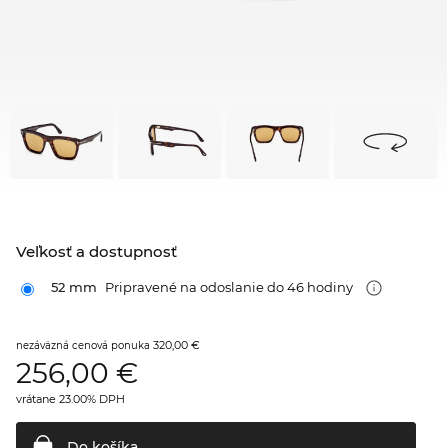
Veľkosť a dostupnosť
52 mm
Pripravené na odoslanie do 46 hodiny
320,00 €
nezáväzná cenová ponuka
256,00
€
vrátane 23.00% DPH
Do
košíka