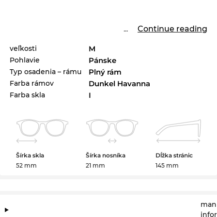
...
Continue reading
veľkosti
M
Pohlavie
Pánske
Typ osadenia – rámu
Plný rám
Farba rámov
Dunkel Havanna
Farba skla
I
Šírka skla
Šírka nosníka
Dĺžka stránic
52 mm
21 mm
145 mm
manu
info