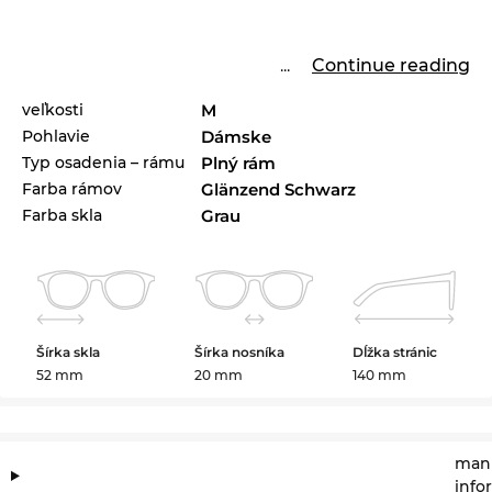
...
Continue reading
veľkosti
M
Pohlavie
Dámske
Typ osadenia – rámu
Plný rám
Farba rámov
Glänzend Schwarz
Farba skla
Grau
Šírka skla
Šírka nosníka
Dĺžka stránic
52 mm
20 mm
140 mm
manu
info