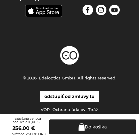
© 2026, Edeloptics GmbH. All rights reserved.
odstúpiť od zmluvy tu
VOP
Ochrana údajov
Tiráž
nezáväzná cenová
320,00 €
ponuka
Do
košíka
256,00
€
vrátane 23.00% DPH