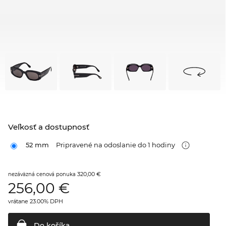
Veľkosť a dostupnosť
52 mm
Pripravené na odoslanie do 1 hodiny
320,00 €
nezáväzná cenová ponuka
256,00
€
vrátane 23.00% DPH
Do
košíka